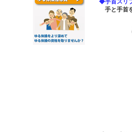
◆手首スリ
手と手首を