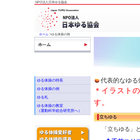
NPO法人日本ゆる協会
ホーム
>ゆる体操の例
代表的なゆる
ゆる体操の特長
ゆる体操の例
＊イラストの
ゆる札
す。
ゆる体操の教室
（運動科学総合研究所へ）
立ちゆる
「立ちゆる」